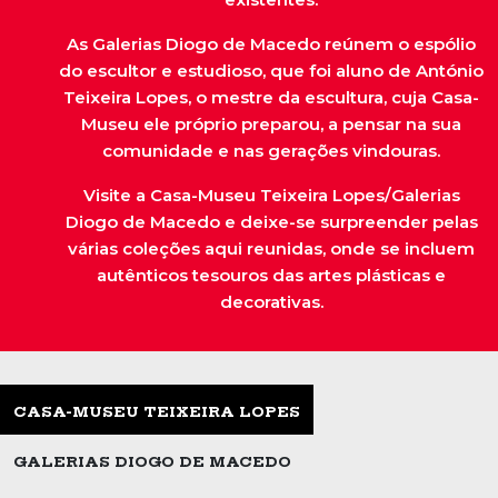
As Galerias Diogo de Macedo reúnem o espólio
do escultor e estudioso, que foi aluno de António
Teixeira Lopes, o mestre da escultura, cuja Casa-
Museu ele próprio preparou, a pensar na sua
comunidade e nas gerações vindouras.
Visite a Casa-Museu Teixeira Lopes/Galerias
Diogo de Macedo e deixe-se surpreender pelas
várias coleções aqui reunidas, onde se incluem
autênticos tesouros das artes plásticas e
decorativas.
CASA-MUSEU TEIXEIRA LOPES
GALERIAS DIOGO DE MACEDO